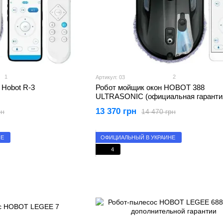
1
2
Артикул: 03
 Hobot R-3
Робот мойщик окон HOBOT 388
ULTRASONIC (официальная гаранти
года)
13 370 грн
рн
14 470 грн
НЕ
ОФИЦИАЛЬНЫЙ В УКРАИНЕ
4