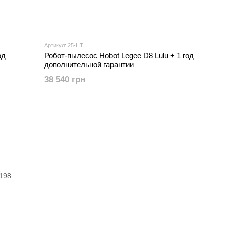
Артикул: 25-HT
од
Робот-пылесос Hobot Legee D8 Lulu + 1 год
дополнительной гарантии
38 540 грн