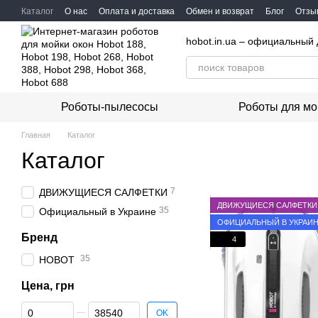
Перейти к основному контенту
Каталог
О нас
Оплата и доставка
Обмен и возврат
Блог
Отзыв
hobot.in.ua – официальный 
Роботы-пылесосы
Роботы для мо
Главная
Каталог
Каталог
7
ДВИЖУЩИЕСЯ САЛФЕТКИ
ДВИЖУЩИЕСЯ САЛФЕТКИ
35
Официальный в Украине
ОФИЦИАЛЬНЫЙ В УКРАИ
Бренд
4
35
HOBOT
Цена, грн
От Цена, грн
До Цена, грн
OK