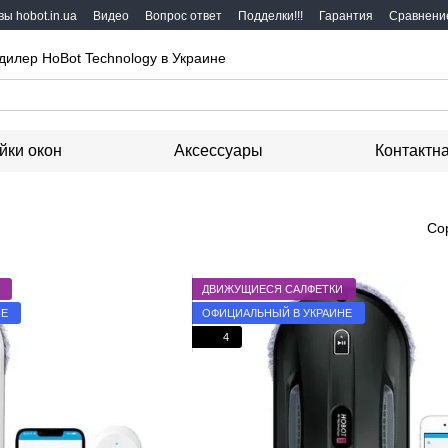
ы hobot.in.ua
Видео
Вопрос ответ
Подделки!!!
Гарантия
Сравнени
дилер HoBot Technology в Украине
йки окон
Аксессуары
Контактн
Со
ДВИЖУЩИЕСЯ САЛФЕТКИ
НЕ
ОФИЦИАЛЬНЫЙ В УКРАИНЕ
4