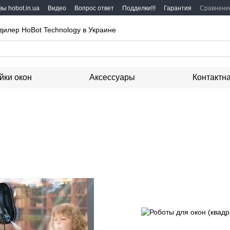
ы hobot.in.ua
Видео
Вопрос ответ
Подделки!!!
Гарантия
Сравнени
дилер HoBot Technology в Украине
йки окон
Аксессуары
Контактн