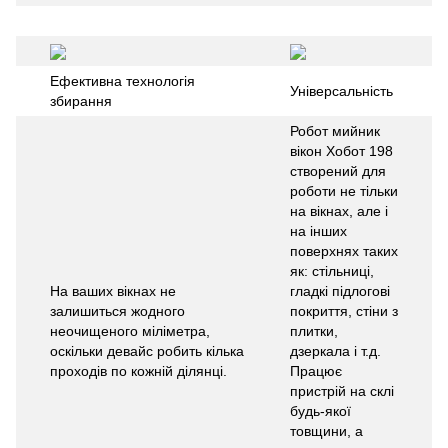
Ефективна технологія
Універсальність
збирання
Робот мийник
вікон Хобот 198
створений для
роботи не тільки
на вікнах, але і
на інших
поверхнях таких
як: стільниці,
На ваших вікнах не
гладкі підлогові
залишиться жодного
покриття, стіни з
неочищеного міліметра,
плитки,
оскільки девайс робить кілька
дзеркала і т.д.
проходів по кожній ділянці.
Працює
пристрій на склі
будь-якої
товщини, а