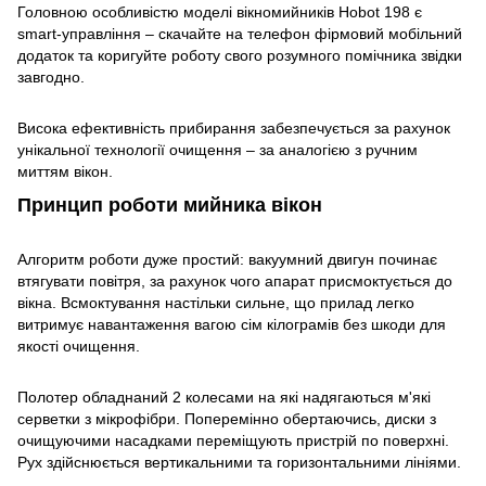
Головною особливістю моделі вікномийників Hobot 198 є
smart-управління – скачайте на телефон фірмовий мобільний
додаток та коригуйте роботу свого розумного помічника звідки
завгодно.
Висока ефективність прибирання забезпечується за рахунок
унікальної технології очищення – за аналогією з ручним
миттям вікон.
Принцип роботи мийника вікон
Алгоритм роботи дуже простий: вакуумний двигун починає
втягувати повітря, за рахунок чого апарат присмоктується до
вікна. Всмоктування настільки сильне, що прилад легко
витримує навантаження вагою сім кілограмів без шкоди для
якості очищення.
Полотер обладнаний 2 колесами на які надягаються м'які
серветки з мікрофібри. Поперемінно обертаючись, диски з
очищуючими насадками переміщують пристрій по поверхні.
Рух здійснюється вертикальними та горизонтальними лініями.