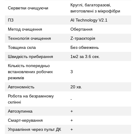
Круглі, багаторазові,
Серветки очищуючи
виготовлені з мікрофібри
ПЗ
AI Technology V2.1
Метод очищення
Обертання
Технологія очищення
Z-траєкторія
Товщина скла
Без обмежень
Швидкість прибирання
1м2 за 3.6 сек.
Кількість попередньо
встановлених робочих
3
режимів
Автономність
20 хв.
Робота на безрамному
-
склінні
Автозупинка
+
Смарт-керування
+
Управління через пульт ДК
+