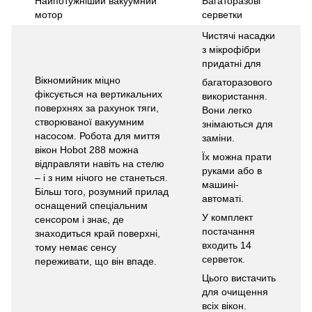
Найпотужніший вакуумний
Багаторазові
мотор
серветки
Чистячі насадки
з мікрофібри
придатні для
Вікномийник міцно
багаторазового
фіксується на вертикальних
використання.
поверхнях за рахунок тяги,
Вони легко
створюваної вакуумним
знімаються для
насосом. Робота для миття
заміни.
вікон Hobot 288 можна
Їх можна прати
відправляти навіть на стелю
руками або в
– і з ним нічого не станеться.
машині-
Більш того, розумний прилад
автоматі.
оснащений спеціальним
У комплект
сенсором і знає, де
постачання
знаходиться край поверхні,
входить 14
тому немає сенсу
серветок.
переживати, що він впаде.
Цього вистачить
для очищення
всіх вікон.