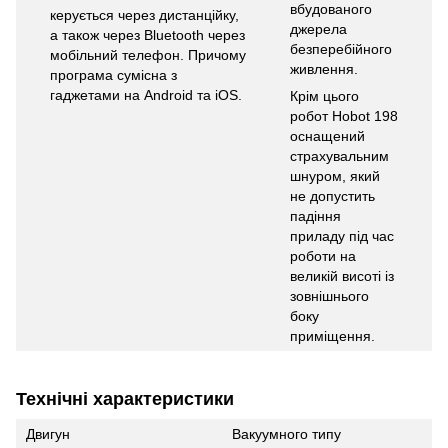
вбудованого
керується через дистанційку,
джерела
а також через Bluetooth через
безперебійного
мобільний телефон. Причому
живлення.
програма сумісна з
гаджетами на Android та iOS.
Крім цього
робот Hobot 198
оснащений
страхувальним
шнуром, який
не допустить
падіння
приладу під час
роботи на
великій висоті із
зовнішнього
боку
приміщення.
Технічні характеристики
Двигун
Вакуумного типу