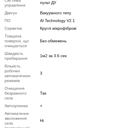
Система
пульт ДУ
управління
Двигун
Вакуумного типу
ПО
AI Technology V2.1
Серветки
Круглі мікрофіброві
Товщина
поверхні, що
Без обмежень
очищається
Швидкість
1м2 за 3.6 сек.
прибирання
Кількість
робочих
3
автоматичних
режимів
Очищення
безрамного
Так
скла
Автозупинка
+
Автоматичне
зволоження
Ні
скла