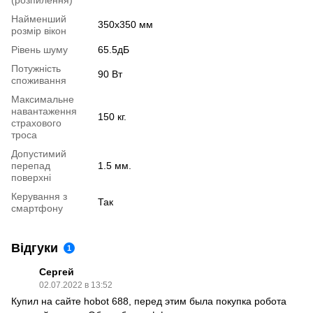
(розпилення)
Найменший
350х350 мм
розмір вікон
Рівень шуму
65.5дБ
Потужність
90 Вт
споживання
Максимальне
навантаження
150 кг.
страхового
троса
Допустимий
перепад
1.5 мм.
поверхні
Керування з
Так
смартфону
Відгуки
1
Сергей
02.07.2022 в 13:52
Купил на сайте hobot 688, перед этим была покупка робота