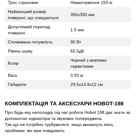
Трос страховки
Навантаження 150 кг.
Найменший розмір
350х350 мм.
поверхні, що очищається
Допустимий перепад
1.5 мм.
поверхні
Споживана потужність
90 Вт
Рівень шуму
65.5дБ
Чорний з жовтими
Колір
серветками
Вага
0.93 кг.
Габарити
29.5х14.8х12 см.
КОМПЛЕКТАЦІЯ ТА АКСЕСУАРИ HOBOT-198
Про будь-яку неполадку під час роботи Hobot 198 дає знати за
допомогою індикатора та звукових попереджень.
Так що не потрібно турбуватися, якщо виникнуть якісь
проблеми, він вам повідомить