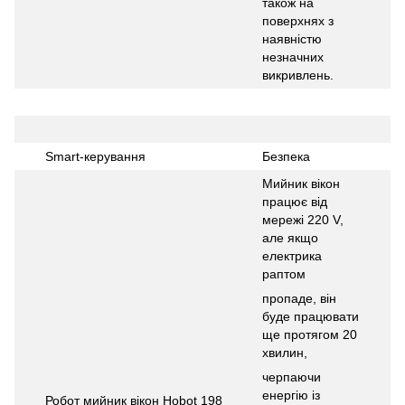
також на
поверхнях з
наявністю
незначних
викривлень.
Smart-керування
Безпека
Мийник вікон
працює від
мережі 220 V,
але якщо
електрика
раптом
пропаде, він
буде працювати
ще протягом 20
хвилин,
черпаючи
енергію із
Робот мийник вікон Hobot 198